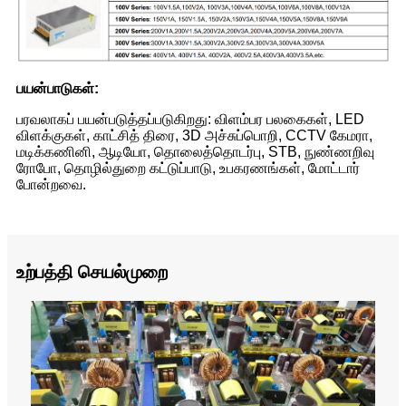
பயன்பாடுகள்:
பரவலாகப் பயன்படுத்தப்படுகிறது: விளம்பர பலகைகள், LED
விளக்குகள், காட்சித் திரை, 3D அச்சுப்பொறி, CCTV கேமரா,
மடிக்கணினி, ஆடியோ, தொலைத்தொடர்பு, STB, நுண்ணறிவு
ரோபோ, தொழில்துறை கட்டுப்பாடு, உபகரணங்கள், மோட்டார்
போன்றவை.
உற்பத்தி செயல்முறை