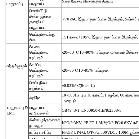
பிறகு இயல்பு நிலைக்குத் திரும்பு
பாதுகாப்பு
பாதுகாப்பு
வெளியீட்டு
மின்னழுத்தக்
<70VAC இது பாதுகாப்பாக இருக்கும், பின்னர் த
குறைப்புப்
பாதுகாப்பு
வெப்பநிலைக்கு
TS1 நிலை>105℃ இது பாதுகாப்பாக இருக்கும், பி
மேல்.
வேலை
வெப்பநிலை,
-20~60 ℃,10~90% ஈரப்பதம், ஒடுக்கம் இல்லை
ஈரப்பதம்
சேமிப்பு
சுற்றுச்சூழல்
வெப்பநிலை,
-20~85℃,10~95% ஈரப்பதம்.
ஈரப்பதம்
வெப்பநிலை
±0.03%/℃(0~50℃)
சறுக்கல்
10~500Hz, 2G 10 நிமிடம்/1 சுழற்சி, 60 நிமி
அதிர்வு
முறையும்
பாதுகாப்பு &
பாதுகாப்பு
GB4943-1, EN60950-1,EN62368-1
EMC
தரநிலைகள்
மின்னழுத்தத்தைத்
I/PO/P:3KV; I/P-FG:1.8KV;O/P-FG:0.6KV ஏசி 
தாங்கும்
காப்பு எதிர்ப்பு
I/PO/P, I/P-FG, O/P-FG:500VDC / 100M ஓம்ஸ்