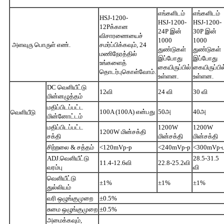
எங்களிடம்
எங்களிடம்
HSJ-1200-
HSJ-1200-
HSJ-1200-
12Pக்கான
24P இன்
30P இன்
விசாரணையைச்
1000
1000
அளவுரு பொருள் எண்.
சமர்ப்பிக்கவும், 24
துண்டுகள்
துண்டுகள்
மணிநேரத்தில்
இப்போது
இப்போது
உங்களைத்
கையிருப்பில்
கையிருப்பில
தொடர்புகொள்வோம்.
உள்ளன.
உள்ளன.
DC வெளியீட்டு
12வி
24 வி
30 வி
மின்னழுத்தம்
மதிப்பிடப்பட்ட
100A (100A) என்பது
50அ
40அ
வெளியீடு
மின்னோட்டம்
மதிப்பிடப்பட்ட
1200W
1200W
1200W மின்சக்தி
சக்தி
மின்சக்தி
மின்சக்தி
சிற்றலை & சத்தம்
<120mVp-p
<240mVp-p
<300mVp-
ADJ.வெளியீட்டு
28.5-31.5
11.4-12.6வி
22.8-25.2வி
வரம்பு
வி
வெளியீட்டு
±1%
±1%
±1%
துல்லியம்
வரி ஒழுங்குமுறை
±0.5%
சுமை ஒழுங்குமுறை
±0.5%
அமைக்கவும்,