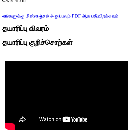
கொள்ளவும்!
எங்களுக்கு மின்னஞ்சல் அனுப்பவும்
PDF ஆக பதிவிறக்கவும்
தயாரிப்பு விவரம்
தயாரிப்பு குறிச்சொற்கள்