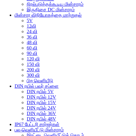
நிரல்படுத்தக்கூடிய மின்சாரம்
இருதிசை DC மின்சாரம்
மின்சார விநியோகத்தை மாற்றுதல்
5V
12வி
24 வி
36 வி
48 வி
60 வி
90 வி
120 வி
150 வி
200 வி
300 வி
பிற வெளியீடு
DIN ரயில் பவர் சப்ளை
DIN ரயில் 5V
DIN ரயில் 12V
DIN ரயில் 15V
DIN ரயில் 24V
DIN ரயில் 36V
DIN ரயில் 48V
IP67 பேட்டரி சார்ஜர்கள்
பல-வெளியீட்டு மின்சாரம்
இரட்டை வெளியீட்டுத் தொடர்