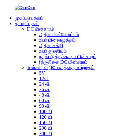
முகப்புப் பக்கம்
தயாரிப்புகள்
DC மின்சாரம்
அதிக மின்னோட்டம்
உயர் மின்னழுத்தம்
அதிக சக்தி
உயர் துல்லியம்
நிரல்படுத்தக்கூடிய மின்சாரம்
இருதிசை DC மின்சாரம்
மின்சார விநியோகத்தை மாற்றுதல்
5V
12வி
24 வி
36 வி
48 வி
60 வி
90 வி
100 வி
120 வி
150 வி
200 வி
300 வி