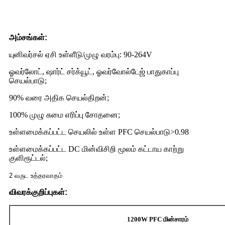
அம்சங்கள்:
யுனிவர்சல் ஏசி உள்ளீடு/முழு வரம்பு: 90-264V
ஓவர்லோட், ஷார்ட் சர்க்யூட், ஓவர்வோல்டேஜ் பாதுகாப்பு
செயல்பாடு;
90% வரை அதிக செயல்திறன்;
100% முழு சுமை எரிப்பு சோதனை;
உள்ளமைக்கப்பட்ட செயலில் உள்ள PFC செயல்பாடு>0.98
உள்ளமைக்கப்பட்ட DC மின்விசிறி மூலம் கட்டாய காற்று
குளிரூட்டல்;
2 வருட உத்தரவாதம்
விவரக்குறிப்புகள்:
1200W PFC மின்சாரம்