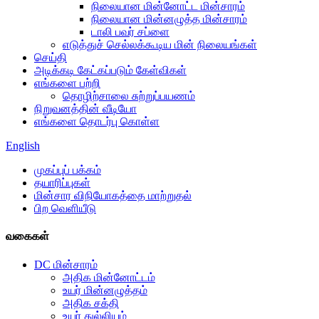
நிலையான மின்னோட்ட மின்சாரம்
நிலையான மின்னழுத்த மின்சாரம்
டாலி பவர் சப்ளை
எடுத்துச் செல்லக்கூடிய மின் நிலையங்கள்
செய்தி
அடிக்கடி கேட்கப்படும் கேள்விகள்
எங்களை பற்றி
தொழிற்சாலை சுற்றுப்பயணம்
நிறுவனத்தின் வீடியோ
எங்களை தொடர்பு கொள்ள
English
முகப்புப் பக்கம்
தயாரிப்புகள்
மின்சார விநியோகத்தை மாற்றுதல்
பிற வெளியீடு
வகைகள்
DC மின்சாரம்
அதிக மின்னோட்டம்
உயர் மின்னழுத்தம்
அதிக சக்தி
உயர் துல்லியம்