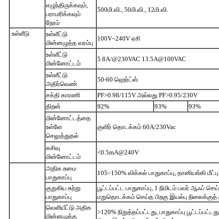
எழுந்திருக்கவும்,
500மி.வி., 50மி.வி., 12மி.வி.
பராமரிக்கவும்
நேரம்
உள்ளீடு
உள்ளீட்டு
100V~240V ஏசி
மின்னழுத்த வரம்பு
உள்ளீட்டு
5.8A/@230VAC 13.5A@100VAC
மின்னோட்டம்
உள்ளீட்டு
50-60 ஹெர்ட்ஸ்
அதிர்வெண்
சக்தி காரணி
PF>0.98/115V அல்லது PF>0.95/230V
திறன்
92%
93%
93%
மின்னோட்டத்தை
உள்ளே
குளிர் தொடக்கம் 60A/230Vac
செலுத்துதல்
கசிவு
<0.5mA@240V
மின்னோட்டம்
அதிக சுமை
105~150% விக்கல் பாதுகாப்பு, தானியங்கி மீட்பு
பாதுகாப்பு
குறுகிய சுற்று
பூட்டப்பட்ட பாதுகாப்பு, 1 நிமிடம் பவர் ஆஃப் செ
பாதுகாப்பு
மறுதொடக்கம் செய்த பிறகு இயல்பு நிலைக்குத் தி
வெளியீட்டு அதிக
>120% நிறுத்தப்பட்டது, பாதுகாப்பு பூட்டப்பட்
மின்னழுத்த