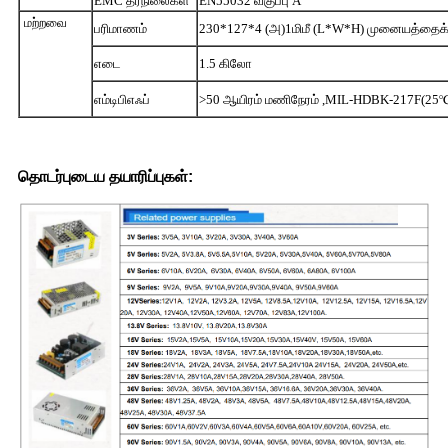
EMC தரநிலைகள்
EN55032 வகுப்பு A
மற்றவை
பரிமாணம்
230*127*4 (அ)
1
மிமீ (L*W*H) முனையத்தைக
எடை
1.5 கிலோ
எம்டிபிஎஃப்
>50 ஆயிரம் மணிநேரம் ,MIL-HDBK-217F(25
தொடர்புடைய தயாரிப்புகள்: